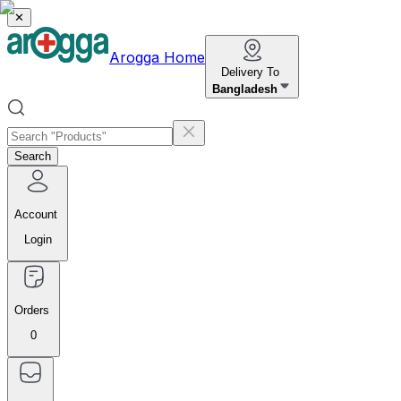
✕
Arogga Home
Delivery To
Bangladesh
Search
Account
Login
Orders
0