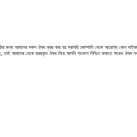
উঠার জন্য আমাদের সকল ঔষধ ক্রয় করা হয় সরাসরি কোম্পানি থেকে আরোগ্য কোন পাইকা
সছে, তাই আমাদের থেকে ক্রয়কৃত ঔষধ নিয়ে আপনি শতভাগ নিশ্চিত থাকতে পারেন৷ ঔষধ