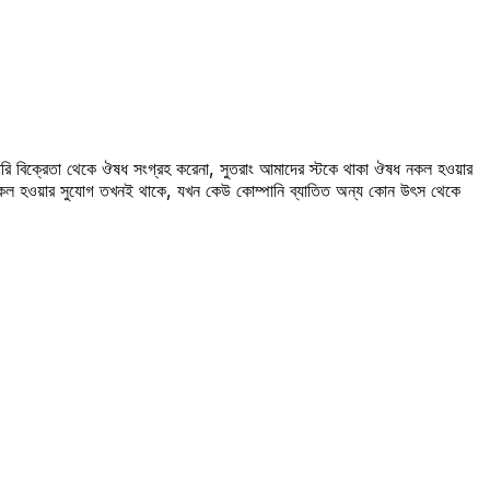
রি বিক্রেতা থেকে ঔষধ সংগ্রহ করেনা, সুতরাং আমাদের স্টকে থাকা ঔষধ নকল হওয়ার
 নকল হওয়ার সুযোগ তখনই থাকে, যখন কেউ কোম্পানি ব্যাতিত অন্য কোন উৎস থেকে