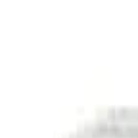
Out Of Stock
0
ব্যবসার জন্য পাইকারি দামে পণ্য কিনতে রেজিস্টেশন করুন
Register
1679
people viewed this
Bangladesh
এই পণ্যটি সারা বাংলাদেশ থেকে অর্ডার করা যাবে
This medicine requires a prescription
Don’t have a prescription?
Just add this medicine to your cart