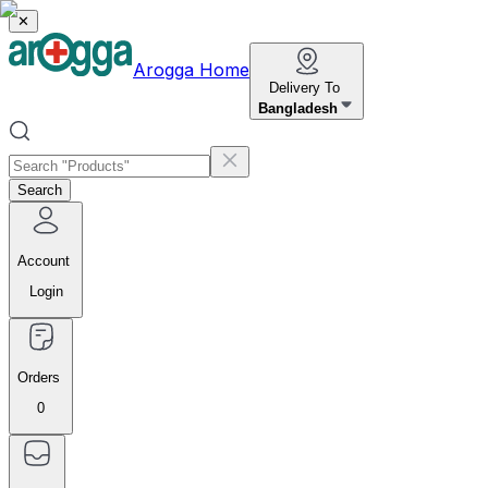
✕
Arogga Home
Delivery To
Bangladesh
Search
Account
Login
Orders
0