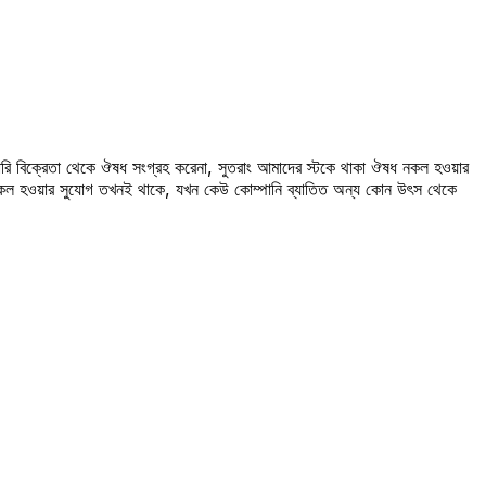
রি বিক্রেতা থেকে ঔষধ সংগ্রহ করেনা, সুতরাং আমাদের স্টকে থাকা ঔষধ নকল হওয়ার
 নকল হওয়ার সুযোগ তখনই থাকে, যখন কেউ কোম্পানি ব্যাতিত অন্য কোন উৎস থেকে