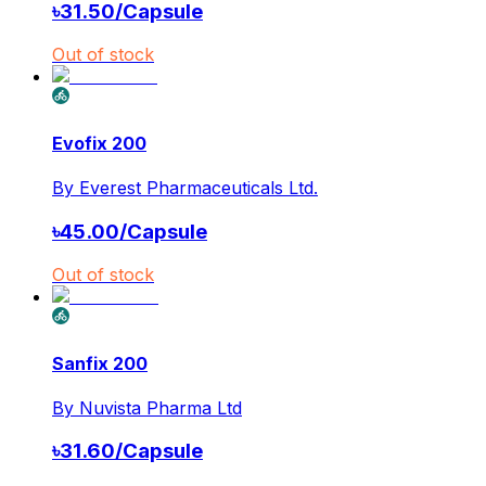
৳
31.50
/
Capsule
Out of stock
Evofix 200
By
Everest Pharmaceuticals Ltd.
৳
45.00
/
Capsule
Out of stock
Sanfix 200
By
Nuvista Pharma Ltd
৳
31.60
/
Capsule