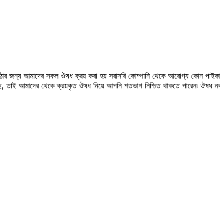
উঠার জন্য আমাদের সকল ঔষধ ক্রয় করা হয় সরাসরি কোম্পানি থেকে আরোগ্য কোন পাইকা
সছে, তাই আমাদের থেকে ক্রয়কৃত ঔষধ নিয়ে আপনি শতভাগ নিশ্চিত থাকতে পারেন৷ ঔষধ