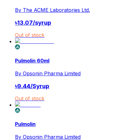
By
The ACME Laboratories Ltd.
৳
13.07
/
syrup
Out of stock
Pulmolin 60ml
By
Opsonin Pharma Limited
৳
9.44
/
Syrup
Out of stock
Pulmolin
By
Opsonin Pharma Limited