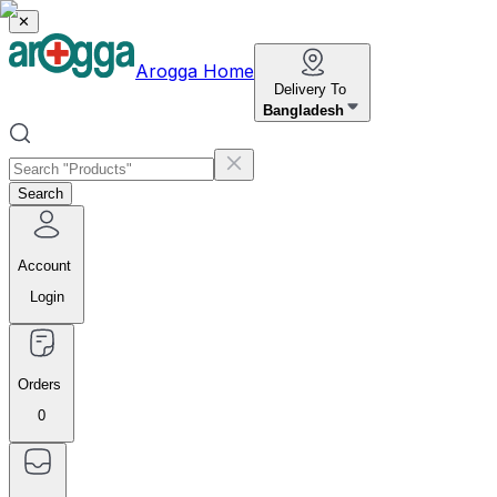
✕
Arogga Home
Delivery To
Bangladesh
Search
Account
Login
Orders
0