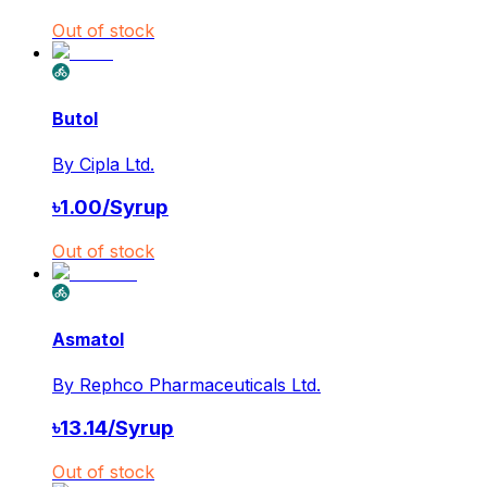
Out of stock
Butol
By
Cipla Ltd.
৳
1.00
/
Syrup
Out of stock
Asmatol
By
Rephco Pharmaceuticals Ltd.
৳
13.14
/
Syrup
Out of stock