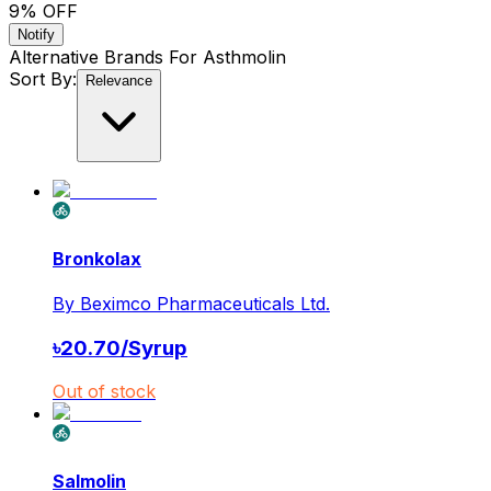
9
% OFF
Notify
Alternative Brands For
Asthmolin
Sort By:
Relevance
Bronkolax
By
Beximco Pharmaceuticals Ltd.
৳
20.70
/
Syrup
Out of stock
Salmolin