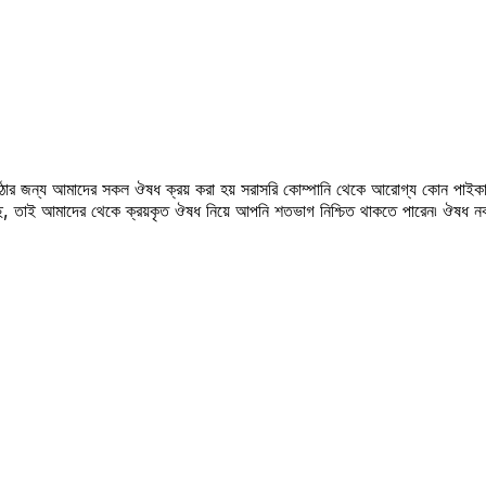
উঠার জন্য আমাদের সকল ঔষধ ক্রয় করা হয় সরাসরি কোম্পানি থেকে আরোগ্য কোন পাইকা
সছে, তাই আমাদের থেকে ক্রয়কৃত ঔষধ নিয়ে আপনি শতভাগ নিশ্চিত থাকতে পারেন৷ ঔষধ