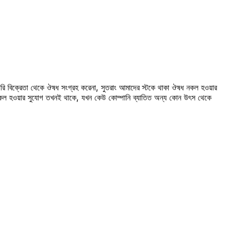
রি বিক্রেতা থেকে ঔষধ সংগ্রহ করেনা, সুতরাং আমাদের স্টকে থাকা ঔষধ নকল হওয়ার
 নকল হওয়ার সুযোগ তখনই থাকে, যখন কেউ কোম্পানি ব্যাতিত অন্য কোন উৎস থেকে