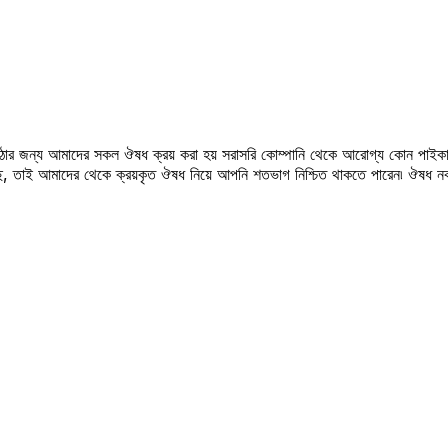
উঠার জন্য আমাদের সকল ঔষধ ক্রয় করা হয় সরাসরি কোম্পানি থেকে আরোগ্য কোন পাইকা
সছে, তাই আমাদের থেকে ক্রয়কৃত ঔষধ নিয়ে আপনি শতভাগ নিশ্চিত থাকতে পারেন৷ ঔষধ