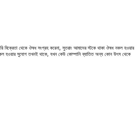
রি বিক্রেতা থেকে ঔষধ সংগ্রহ করেনা, সুতরাং আমাদের স্টকে থাকা ঔষধ নকল হওয়ার
 নকল হওয়ার সুযোগ তখনই থাকে, যখন কেউ কোম্পানি ব্যাতিত অন্য কোন উৎস থেকে