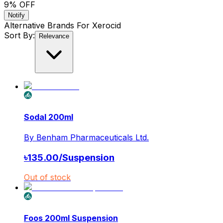
9
% OFF
Notify
Alternative Brands For
Xerocid
Sort By:
Relevance
Sodal 200ml
By
Benham Pharmaceuticals Ltd.
৳
135.00
/
Suspension
Out of stock
Foos 200ml Suspension