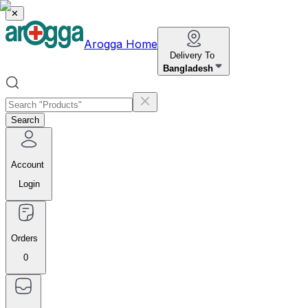
✕
Arogga Home
Delivery To
Bangladesh
Search
Account
Login
Orders
0