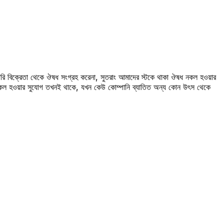
রি বিক্রেতা থেকে ঔষধ সংগ্রহ করেনা, সুতরাং আমাদের স্টকে থাকা ঔষধ নকল হওয়ার
 নকল হওয়ার সুযোগ তখনই থাকে, যখন কেউ কোম্পানি ব্যাতিত অন্য কোন উৎস থেকে