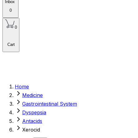
Inbox
0
0
Cart
Home
Medicine
Gastrointestinal System
Dyspepsia
Antacids
Xerocid