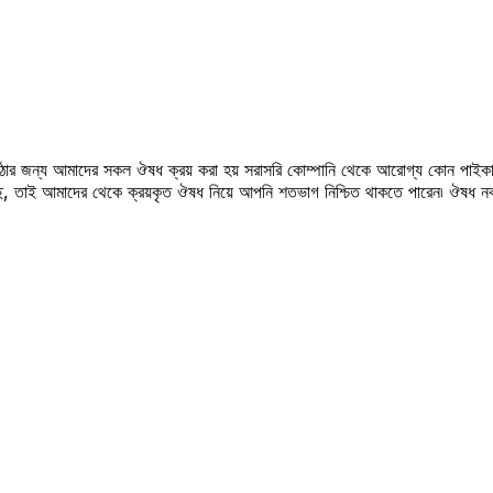
উঠার জন্য আমাদের সকল ঔষধ ক্রয় করা হয় সরাসরি কোম্পানি থেকে আরোগ্য কোন পাইকা
সছে, তাই আমাদের থেকে ক্রয়কৃত ঔষধ নিয়ে আপনি শতভাগ নিশ্চিত থাকতে পারেন৷ ঔষধ