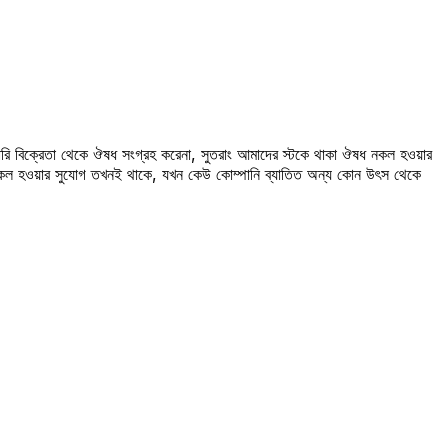
রি বিক্রেতা থেকে ঔষধ সংগ্রহ করেনা, সুতরাং আমাদের স্টকে থাকা ঔষধ নকল হওয়ার
 নকল হওয়ার সুযোগ তখনই থাকে, যখন কেউ কোম্পানি ব্যাতিত অন্য কোন উৎস থেকে