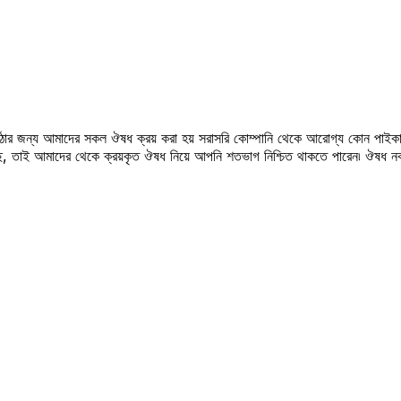
উঠার জন্য আমাদের সকল ঔষধ ক্রয় করা হয় সরাসরি কোম্পানি থেকে আরোগ্য কোন পাইকা
সছে, তাই আমাদের থেকে ক্রয়কৃত ঔষধ নিয়ে আপনি শতভাগ নিশ্চিত থাকতে পারেন৷ ঔষধ