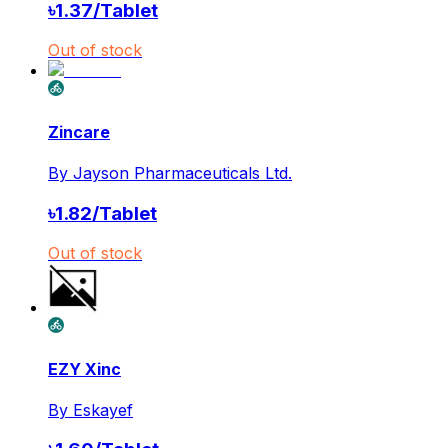
৳
1.37
/
Tablet
Out of stock
Zincare
By
Jayson Pharmaceuticals Ltd.
৳
1.82
/
Tablet
Out of stock
EZY Xinc
By
Eskayef