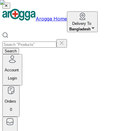
✕
Arogga Home
Delivery To
Bangladesh
Search
Account
Login
Orders
0