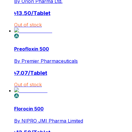
By
Orion Pharma Ltd.
৳
13.50
/
Tablet
Out of stock
Preofloxin 500
By
Premier Pharmaceuticals
৳
7.07
/
Tablet
Out of stock
Florocin 500
By
NIPRO JMI Pharma Limited