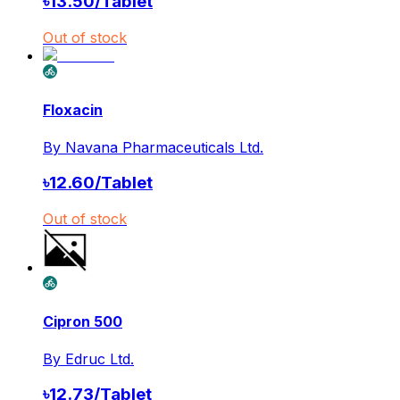
৳
13.50
/
Tablet
Out of stock
Floxacin
By
Navana Pharmaceuticals Ltd.
৳
12.60
/
Tablet
Out of stock
Cipron 500
By
Edruc Ltd.
৳
12.73
/
Tablet