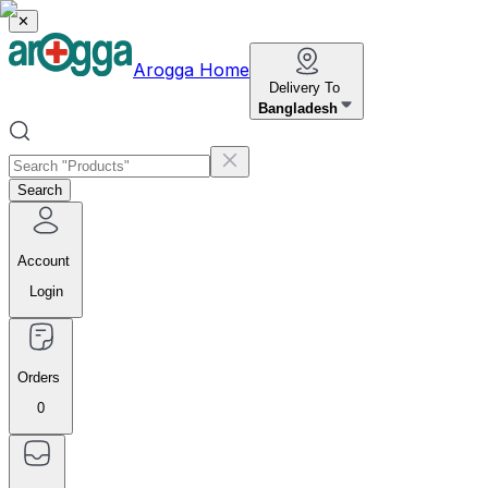
✕
Arogga Home
Delivery To
Bangladesh
Search
Account
Login
Orders
0