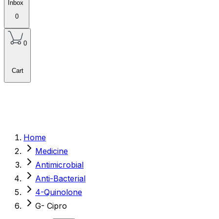
Inbox
0
0
Cart
Home
Medicine
Antimicrobial
Anti-Bacterial
4-Quinolone
G- Cipro