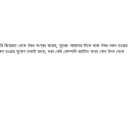
রি বিক্রেতা থেকে ঔষধ সংগ্রহ করেনা, সুতরাং আমাদের স্টকে থাকা ঔষধ নকল হওয়ার
 নকল হওয়ার সুযোগ তখনই থাকে, যখন কেউ কোম্পানি ব্যাতিত অন্য কোন উৎস থেকে