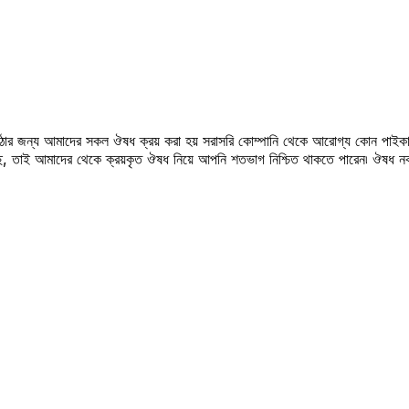
উঠার জন্য আমাদের সকল ঔষধ ক্রয় করা হয় সরাসরি কোম্পানি থেকে আরোগ্য কোন পাইকা
সছে, তাই আমাদের থেকে ক্রয়কৃত ঔষধ নিয়ে আপনি শতভাগ নিশ্চিত থাকতে পারেন৷ ঔষধ