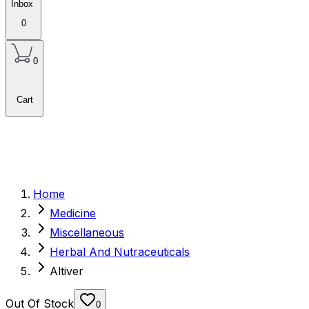
Inbox
0
0
Cart
Home
Medicine
Miscellaneous
Herbal And Nutraceuticals
Altiver
Out Of Stock
0