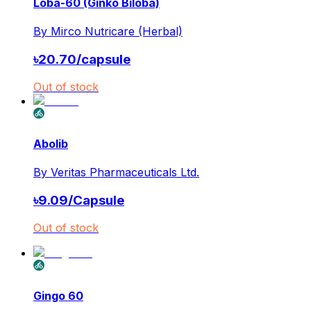
Loba-60 (Ginko Biloba)
By
Mirco Nutricare (Herbal)
৳
20.70
/
capsule
Out of stock
Abolib
By
Veritas Pharmaceuticals Ltd.
৳
9.09
/
Capsule
Out of stock
Gingo 60