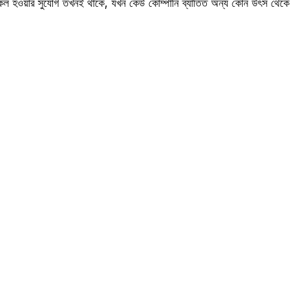
 নকল হওয়ার সুযোগ তখনই থাকে, যখন কেউ কোম্পানি ব্যাতিত অন্য কোন উৎস থেকে