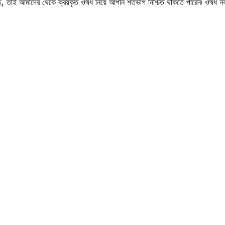
সছে, তাই আমাদের থেকে ক্রয়কৃত ঔষধ নিয়ে আপনি শতভাগ নিশ্চিত থাকতে পারেন৷ ঔষধ