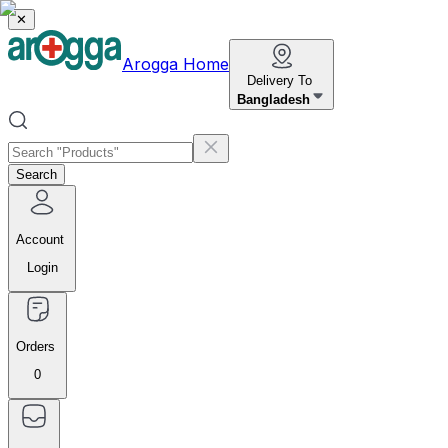
✕
Arogga Home
Delivery To
Bangladesh
Search
Account
Login
Orders
0