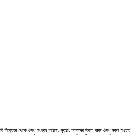
রি বিক্রেতা থেকে ঔষধ সংগ্রহ করেনা, সুতরাং আমাদের স্টকে থাকা ঔষধ নকল হওয়ার