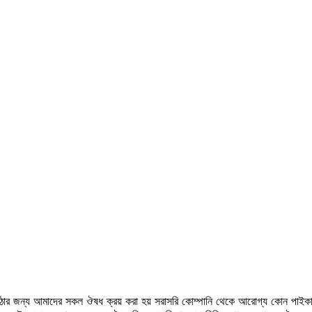
উঠার জন্য আমাদের সকল ঔষধ ক্রয় করা হয় সরাসরি কোম্পানি থেকে আরোগ্য কোন পাইকা