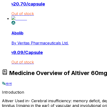
৳
20.70
/
capsule
Out of stock
Abolib
By
Veritas Pharmaceuticals Ltd.
৳
9.09
/
Capsule
Out of stock
Medicine Overview of Altiver 60m
বাংলা
Introduction
Altiver Used in- Cerebral insufficiency: memory deficit, d
tinnitus (ringing in the ear) of vascular and involutional 