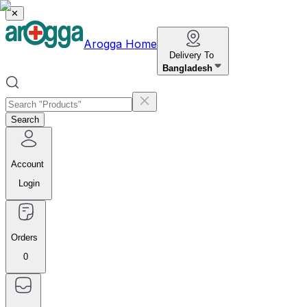
✕
Arogga Home
Delivery To
Bangladesh
Search
Account
Login
Orders
0