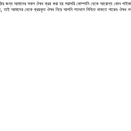
উঠার জন্য আমাদের সকল ঔষধ ক্রয় করা হয় সরাসরি কোম্পানি থেকে আরোগ্য কোন পাইকা
সছে, তাই আমাদের থেকে ক্রয়কৃত ঔষধ নিয়ে আপনি শতভাগ নিশ্চিত থাকতে পারেন৷ ঔষধ