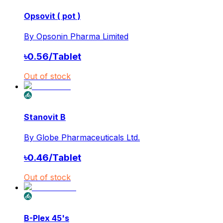
Opsovit ( pot )
By
Opsonin Pharma Limited
৳
0.56
/
Tablet
Out of stock
Stanovit B
By
Globe Pharmaceuticals Ltd.
৳
0.46
/
Tablet
Out of stock
B-Plex 45's