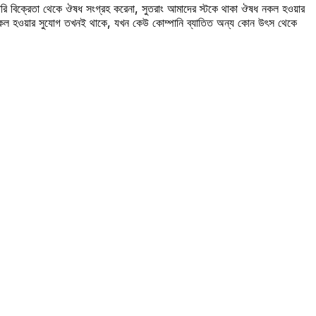
রি বিক্রেতা থেকে ঔষধ সংগ্রহ করেনা, সুতরাং আমাদের স্টকে থাকা ঔষধ নকল হওয়ার
 নকল হওয়ার সুযোগ তখনই থাকে, যখন কেউ কোম্পানি ব্যাতিত অন্য কোন উৎস থেকে