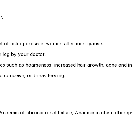
r.
nt of osteoporosis in women after menopause.
r leg by your doctor.
ics such as hoarseness, increased hair growth, acne and in
o conceive, or breastfeeding.
Anaemia of chronic renal failure, Anaemia in chemotherapy