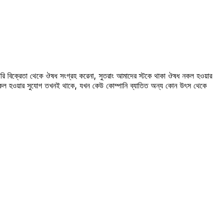
রি বিক্রেতা থেকে ঔষধ সংগ্রহ করেনা, সুতরাং আমাদের স্টকে থাকা ঔষধ নকল হওয়ার
 নকল হওয়ার সুযোগ তখনই থাকে, যখন কেউ কোম্পানি ব্যাতিত অন্য কোন উৎস থেকে