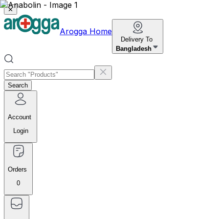
✕
Arogga Home
Delivery To
Bangladesh
Search
Account
Login
Orders
0