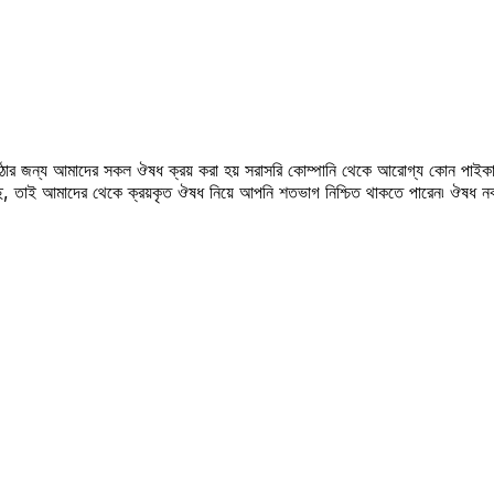
উঠার জন্য আমাদের সকল ঔষধ ক্রয় করা হয় সরাসরি কোম্পানি থেকে আরোগ্য কোন পাইকা
সছে, তাই আমাদের থেকে ক্রয়কৃত ঔষধ নিয়ে আপনি শতভাগ নিশ্চিত থাকতে পারেন৷ ঔষধ