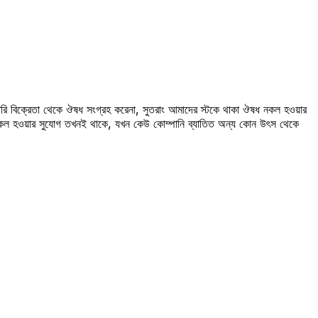
রি বিক্রেতা থেকে ঔষধ সংগ্রহ করেনা, সুতরাং আমাদের স্টকে থাকা ঔষধ নকল হওয়ার
 নকল হওয়ার সুযোগ তখনই থাকে, যখন কেউ কোম্পানি ব্যাতিত অন্য কোন উৎস থেকে