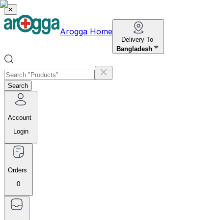
✕
Arogga Home
Delivery To
Bangladesh
Search
Account
Login
Orders
0