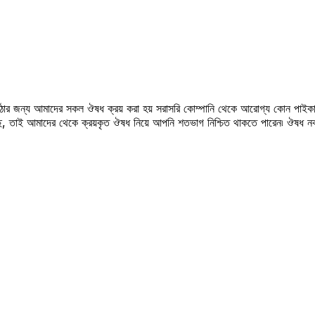
উঠার জন্য আমাদের সকল ঔষধ ক্রয় করা হয় সরাসরি কোম্পানি থেকে আরোগ্য কোন পাইকা
সছে, তাই আমাদের থেকে ক্রয়কৃত ঔষধ নিয়ে আপনি শতভাগ নিশ্চিত থাকতে পারেন৷ ঔষধ