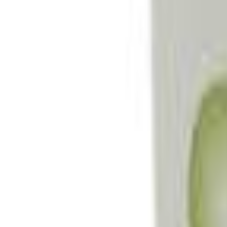
Vitex Gold
By
Ambee Pharmaceuticals Ltd.
৳
4.95
/
Tablet
Out of stock
Nipro Gold
By
NIPRO JMI Pharma Limited
৳
9.00
/
Tablet
Out of stock