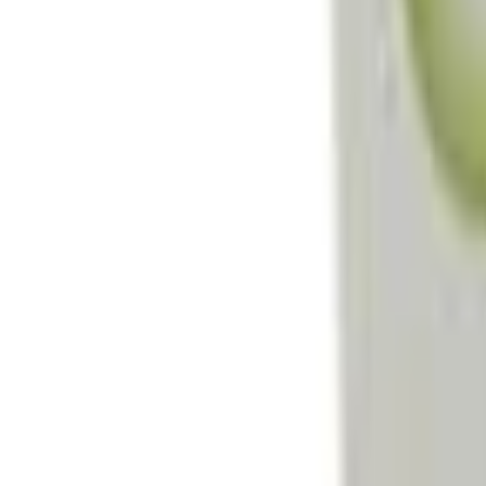
Vita AZ Gold
By
Euro Pharma
৳
8.10
/
Tablet
Out of stock
Revital Teen G
By
ACI Limited
৳
5.40
/
Tablet
Out of stock
Vitrum GOLD (15)