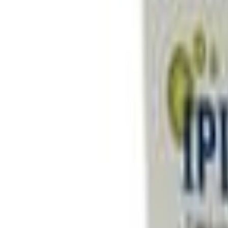
নকল এবং মানহীন ঔষধ বাংলাদেশের জন্য একটি বড় সমস্যা, তাই এই সমস্যা কাটিয়ে 
কোন সুযোগ নেই যেহেতু প্রতিটি ঔষধ সরাসরি ফার্মাসিউটিক্যাল কোম্পানি থেকেই আ
ঔষধ সংগ্রহ করে।
Tablet
Ziska Pharmaceuticals Ltd.
Generic:
Multivitamin and Multimineral A-Z Gold preparat
15 Tablets (1 Box)
৳ 94.50
৳ 105
10
% OFF
Notify
Alternative Brands For
Altrum Gold
Sort By:
Relevance