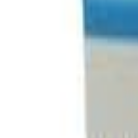
0
ব্যবসার জন্য পাইকারি দামে পণ্য কিনতে রেজিস্টেশন করুন
Register
2893
people viewed this
Bangladesh
এই পণ্যটি সারা বাংলাদেশ থেকে অর্ডার করা যাবে
Altrum Gold
আরোগ্য কিভাবে ঔষধ সংগ্রহ করে?