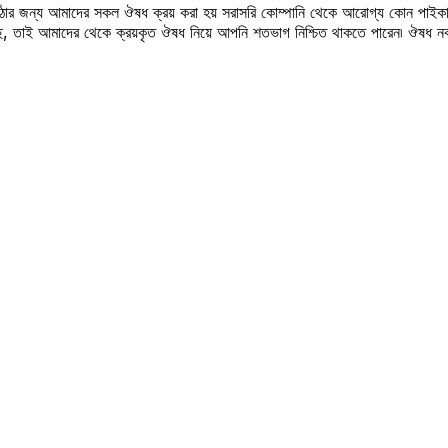
উঠার জন্য আমাদের সকল ঔষধ ক্রয় করা হয় সরাসরি কোম্পানি থেকে আরোগ্য কোন পাইকা
সছে, তাই আমাদের থেকে ক্রয়কৃত ঔষধ নিয়ে আপনি শতভাগ নিশ্চিত থাকতে পারেন৷ ঔষধ