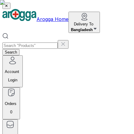
✕
Arogga Home
Delivery To
Bangladesh
Search
Account
Login
Orders
0