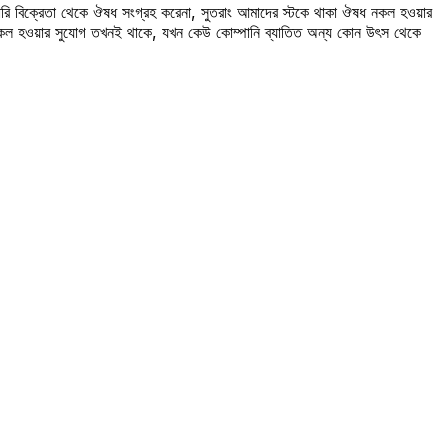
রি বিক্রেতা থেকে ঔষধ সংগ্রহ করেনা, সুতরাং আমাদের স্টকে থাকা ঔষধ নকল হওয়ার
 নকল হওয়ার সুযোগ তখনই থাকে, যখন কেউ কোম্পানি ব্যাতিত অন্য কোন উৎস থেকে