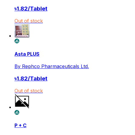
৳
1.82
/
Tablet
Out of stock
Asta PLUS
By
Rephco Pharmaceuticals Ltd.
৳
1.82
/
Tablet
Out of stock
P + C