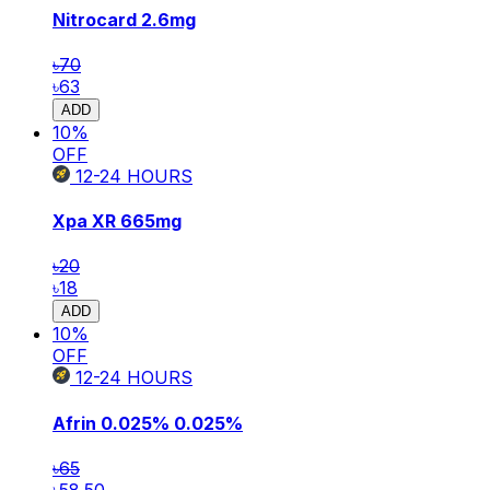
Nitrocard
2.6mg
৳70
৳63
ADD
10
%
OFF
12-24
HOURS
Xpa XR
665mg
৳20
৳18
ADD
10
%
OFF
12-24
HOURS
Afrin 0.025%
0.025%
৳65
৳58.50