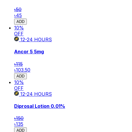
৳50
৳45
ADD
10
%
OFF
12-24
HOURS
Ancor 5
5mg
৳115
৳103.50
ADD
10
%
OFF
12-24
HOURS
Diprosal Lotion
0.01%
৳150
৳135
ADD