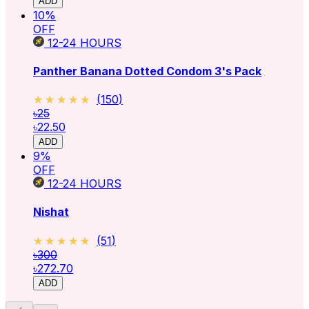
ADD
10
%
OFF
12-24
HOURS
Panther Banana Dotted Condom 3's Pack
★★★★★
★★★★★
(
150
)
৳25
৳22.50
ADD
9
%
OFF
12-24
HOURS
Nishat
★★★★★
★★★★★
(
51
)
৳300
৳272.70
ADD