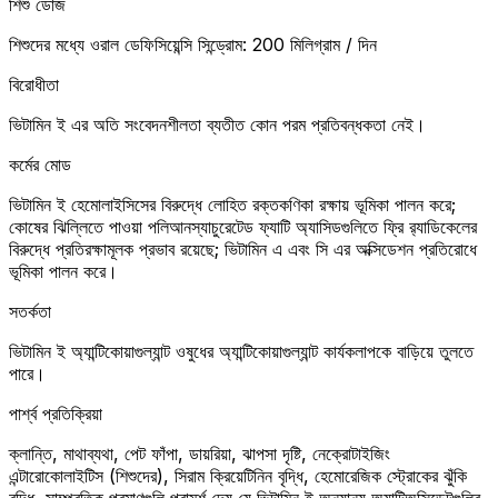
শিশু ডোজ
শিশুদের মধ্যে ওরাল ডেফিসিয়েন্সি সিন্ড্রোম: 200 মিলিগ্রাম / দিন
বিরোধীতা
ভিটামিন ই এর অতি সংবেদনশীলতা ব্যতীত কোন পরম প্রতিবন্ধকতা নেই।
কর্মের মোড
ভিটামিন ই হেমোলাইসিসের বিরুদ্ধে লোহিত রক্তকণিকা রক্ষায় ভূমিকা পালন করে;
কোষের ঝিল্লিতে পাওয়া পলিআনস্যাচুরেটেড ফ্যাটি অ্যাসিডগুলিতে ফ্রি র‌্যাডিকেলের
বিরুদ্ধে প্রতিরক্ষামূলক প্রভাব রয়েছে; ভিটামিন এ এবং সি এর অক্সিডেশন প্রতিরোধে
ভূমিকা পালন করে।
সতর্কতা
ভিটামিন ই অ্যান্টিকোয়াগুল্যান্ট ওষুধের অ্যান্টিকোয়াগুল্যান্ট কার্যকলাপকে বাড়িয়ে তুলতে
পারে।
পার্শ্ব প্রতিক্রিয়া
ক্লান্তি, মাথাব্যথা, পেট ফাঁপা, ডায়রিয়া, ঝাপসা দৃষ্টি, নেক্রোটাইজিং
এন্টারোকোলাইটিস (শিশুদের), সিরাম ক্রিয়েটিনিন বৃদ্ধি, হেমোরেজিক স্ট্রোকের ঝুঁকি
বৃদ্ধি, সাম্প্রতিক প্রমাণগুলি পরামর্শ দেয় যে ভিটামিন ই অন্যান্য অ্যান্টিঅক্সিডেন্টগুলির