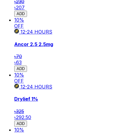
৳230
৳207
ADD
10
%
OFF
12-24
HOURS
Ancor 2.5
2.5mg
৳70
৳63
ADD
10
%
OFF
12-24
HOURS
Drylief
1%
৳325
৳292.50
ADD
10
%