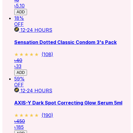
৳5.10
ADD
18
%
OFF
12-24
HOURS
Sensation Dotted Classic Condom 3's Pack
★★★★★
★★★★★
(
108
)
৳40
৳33
ADD
59
%
OFF
12-24
HOURS
AXIS-Y Dark Spot Correcting Glow Serum 5ml
★★★★★
★★★★★
(
190
)
৳450
৳185