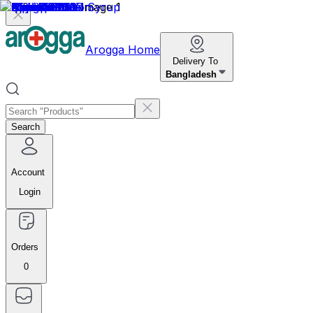
Arogga Home
Delivery To
Bangladesh
Search
Account
Login
Orders
0