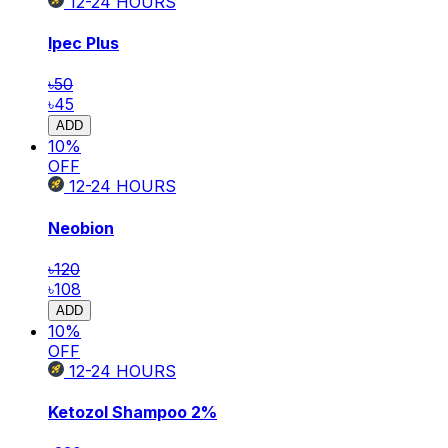
12-24
HOURS
Ipec Plus
৳50
৳45
ADD
10
%
OFF
12-24
HOURS
Neobion
৳120
৳108
ADD
10
%
OFF
12-24
HOURS
Ketozol Shampoo
2%