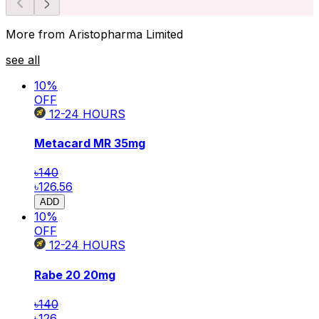
More from Aristopharma Limited
see all
10
%
OFF
12-24
HOURS
Metacard MR
35mg
৳140
৳126.56
ADD
10
%
OFF
12-24
HOURS
Rabe 20
20mg
৳140
৳126