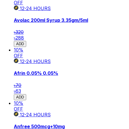
OFF
12-24
HOURS
Avolac 200ml Syrup
3.35gm/5ml
৳320
৳288
ADD
10
%
OFF
12-24
HOURS
Afrin 0.05%
0.05%
৳70
৳63
ADD
10
%
OFF
12-24
HOURS
Anfree
500mcg+10mg