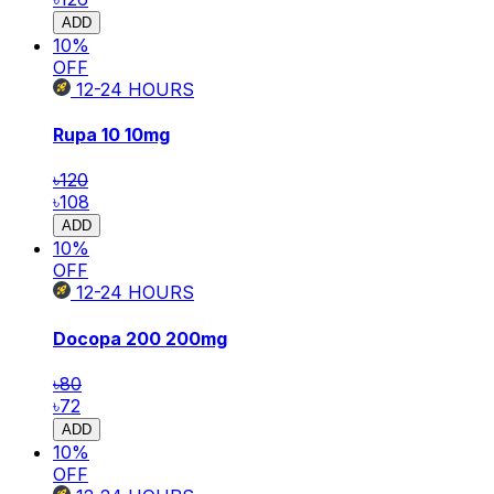
ADD
10
%
OFF
12-24
HOURS
Rupa 10
10mg
৳120
৳108
ADD
10
%
OFF
12-24
HOURS
Docopa 200
200mg
৳80
৳72
ADD
10
%
OFF