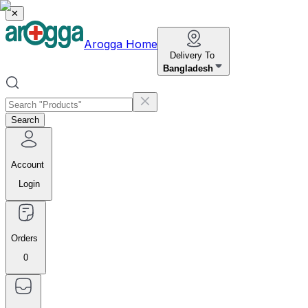
✕
Arogga Home
Delivery To
Bangladesh
Search
Account
Login
Orders
0