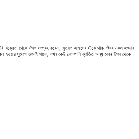
রি বিক্রেতা থেকে ঔষধ সংগ্রহ করেনা, সুতরাং আমাদের স্টকে থাকা ঔষধ নকল হওয়ার
 নকল হওয়ার সুযোগ তখনই থাকে, যখন কেউ কোম্পানি ব্যাতিত অন্য কোন উৎস থেকে