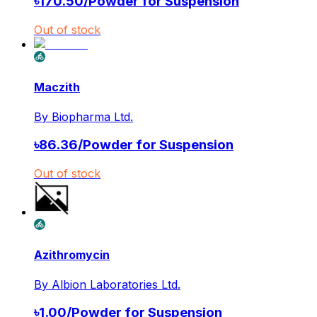
৳
170.50
/
Powder for Suspension
Out of stock
Maczith
By
Biopharma Ltd.
৳
86.36
/
Powder for Suspension
Out of stock
Azithromycin
By
Albion Laboratories Ltd.
৳
1.00
/
Powder for Suspension