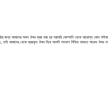
উঠার জন্য আমাদের সকল ঔষধ ক্রয় করা হয় সরাসরি কোম্পানি থেকে আরোগ্য কোন পাইকা
সছে, তাই আমাদের থেকে ক্রয়কৃত ঔষধ নিয়ে আপনি শতভাগ নিশ্চিত থাকতে পারেন৷ ঔষধ