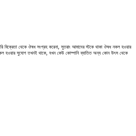
রি বিক্রেতা থেকে ঔষধ সংগ্রহ করেনা, সুতরাং আমাদের স্টকে থাকা ঔষধ নকল হওয়ার
 নকল হওয়ার সুযোগ তখনই থাকে, যখন কেউ কোম্পানি ব্যাতিত অন্য কোন উৎস থেকে