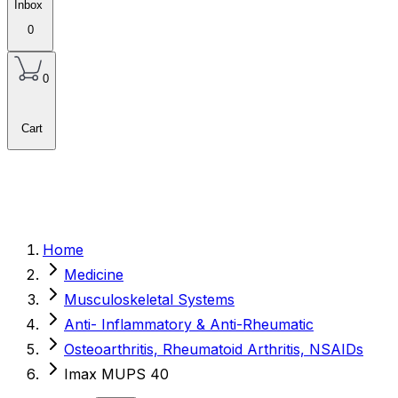
Inbox
0
0
Cart
Home
Medicine
Musculoskeletal Systems
Anti- Inflammatory & Anti-Rheumatic
Osteoarthritis, Rheumatoid Arthritis, NSAIDs
Imax MUPS 40