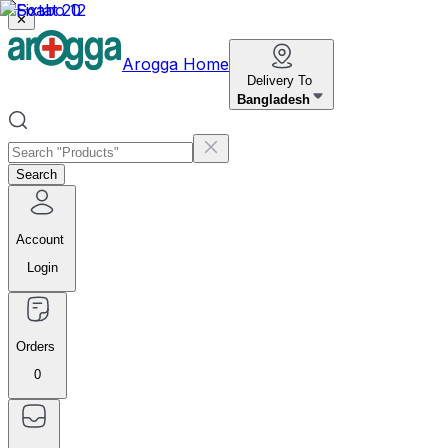
✕
Arogga Home
Delivery To
Bangladesh
Search
Account
Login
Orders
0