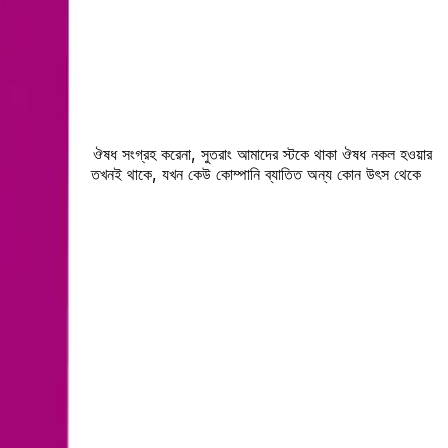
রি বিক্রেতা থেকে ঔষধ সংগ্রহ করেনা, সুতরাং আমাদের স্টকে থাকা ঔষধ নকল হওয়ার
 নকল হওয়ার সুযোগ তখনই থাকে, যখন কেউ কোম্পানি ব্যাতিত অন্য কোন উৎস থেকে