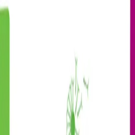
উঠার জন্য আমাদের সকল ঔষধ ক্রয় করা হয় সরাসরি কোম্পানি থেকে আরোগ্য কোন পাইকা
সছে, তাই আমাদের থেকে ক্রয়কৃত ঔষধ নিয়ে আপনি শতভাগ নিশ্চিত থাকতে পারেন৷ ঔষধ