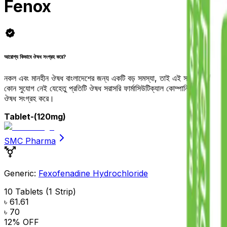
Fenox
আরোগ্য কিভাবে ঔষধ সংগ্রহ করে?
নকল এবং মানহীন ঔষধ বাংলাদেশের জন্য একটি বড় সমস্যা, তাই এই সমস্যা কাটিয়ে 
কোন সুযোগ নেই যেহেতু প্রতিটি ঔষধ সরাসরি ফার্মাসিউটিক্যাল কোম্পানি থেকেই আ
ঔষধ সংগ্রহ করে।
Tablet
-(120mg)
SMC Pharma
Generic:
Fexofenadine Hydrochloride
10 Tablets (1 Strip)
৳ 61.61
৳ 70
12
% OFF