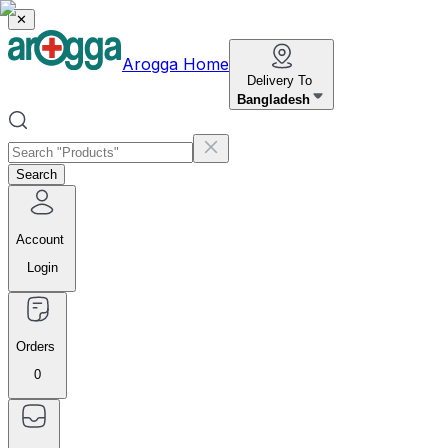
✕
Arogga Home
Delivery To
Bangladesh
Search
Account
Login
Orders
0