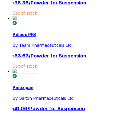
৳
36.36
/
Powder for Suspension
Out of stock
Admox PFS
By
Team Pharmaceuticals Ltd.
৳
63.63
/
Powder for Suspension
Out of stock
Amoxipan
By
Salton Pharmaceuticals Ltd.
৳
41.06
/
Powder for Suspension