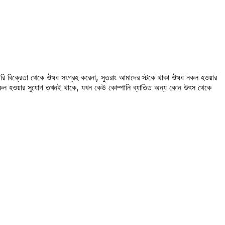
রি বিক্রেতা থেকে ঔষধ সংগ্রহ করেনা, সুতরাং আমাদের স্টকে থাকা ঔষধ নকল হওয়ার
 নকল হওয়ার সুযোগ তখনই থাকে, যখন কেউ কোম্পানি ব্যাতিত অন্য কোন উৎস থেকে