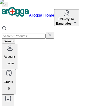
✕
Arogga Home
Delivery To
Bangladesh
Search
Account
Login
Orders
0