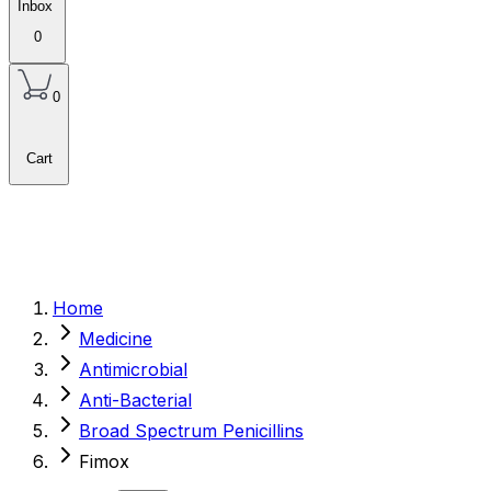
Inbox
0
0
Cart
Home
Medicine
Antimicrobial
Anti-Bacterial
Broad Spectrum Penicillins
Fimox