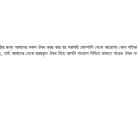
উঠার জন্য আমাদের সকল ঔষধ ক্রয় করা হয় সরাসরি কোম্পানি থেকে আরোগ্য কোন পাইকা
সছে, তাই আমাদের থেকে ক্রয়কৃত ঔষধ নিয়ে আপনি শতভাগ নিশ্চিত থাকতে পারেন৷ ঔষধ