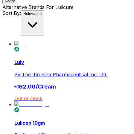
Notify
Alternative Brands For
Lulicure
Sort By:
Relevance
Luly
By
The Ibn Sina Pharmaceutical Ind. Ltd.
৳
162.00
/
Cream
Out of stock
Lulicon 10gm