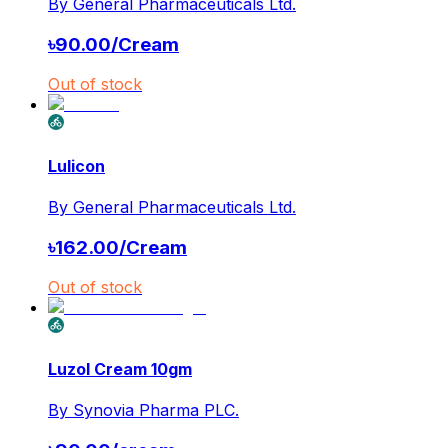
By
General Pharmaceuticals Ltd.
৳
90.00
/
Cream
Out of stock
Lulicon
By
General Pharmaceuticals Ltd.
৳
162.00
/
Cream
Out of stock
Luzol Cream 10gm
By
Synovia Pharma PLC.