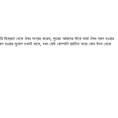
রি বিক্রেতা থেকে ঔষধ সংগ্রহ করেনা, সুতরাং আমাদের স্টকে থাকা ঔষধ নকল হওয়ার
 নকল হওয়ার সুযোগ তখনই থাকে, যখন কেউ কোম্পানি ব্যাতিত অন্য কোন উৎস থেকে