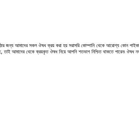
উঠার জন্য আমাদের সকল ঔষধ ক্রয় করা হয় সরাসরি কোম্পানি থেকে আরোগ্য কোন পাইকা
সছে, তাই আমাদের থেকে ক্রয়কৃত ঔষধ নিয়ে আপনি শতভাগ নিশ্চিত থাকতে পারেন৷ ঔষধ