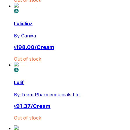
Out of stock
Luliclinz
By
Canixa
৳
198.00
/
Cream
Out of stock
Lulif
By
Team Pharmaceuticals Ltd.
৳
91.37
/
Cream
Out of stock