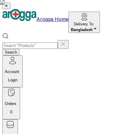
✕
Arogga Home
Delivery To
Bangladesh
Search
Account
Login
Orders
0