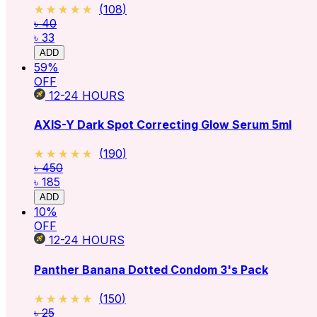
★★★★★
★★★★★
(
108
)
৳ 40
৳ 33
ADD
59
%
OFF
12-24
HOURS
AXIS-Y Dark Spot Correcting Glow Serum 5ml
★★★★★
★★★★★
(
190
)
৳ 450
৳ 185
ADD
10
%
OFF
12-24
HOURS
Panther Banana Dotted Condom 3's Pack
★★★★★
★★★★★
(
150
)
৳ 25