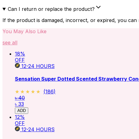
Can I return or replace the product?
If the product is damaged, incorrect, or expired, you can
You May Also Like
see all
18
%
OFF
12-24
HOURS
Sensation Super Dotted Scented Strawberry Con
★★★★★
★★★★★
(
186
)
৳ 40
৳ 33
ADD
12
%
OFF
12-24
HOURS