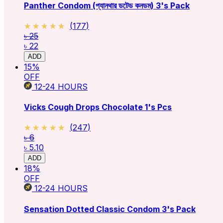
Panther Condom (প্যানথার ডটেড কনডম) 3's Pack
★★★★★
★★★★★
(
177
)
৳ 25
৳ 22
ADD
15
%
OFF
12-24
HOURS
Vicks Cough Drops Chocolate 1's Pcs
★★★★★
★★★★★
(
247
)
৳ 6
৳ 5.10
ADD
18
%
OFF
12-24
HOURS
Sensation Dotted Classic Condom 3's Pack