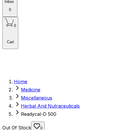
Inbox
0
0
Cart
Home
Medicine
Miscellaneous
Herbal And Nutraceuticals
Readycal-D 500
Out Of Stock
0