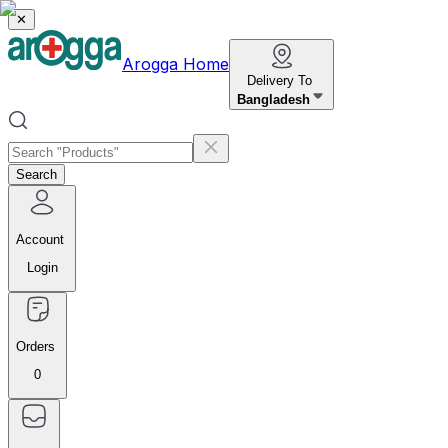
✕
Arogga Home
Delivery To
Bangladesh
Search
Account
Login
Orders
0