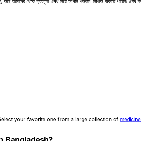
সছে, তাই আমাদের থেকে ক্রয়কৃত ঔষধ নিয়ে আপনি শতভাগ নিশ্চিত থাকতে পারেন৷ ঔষধ
Select your favorite one from a large collection of
medicine
n Bangladesh?