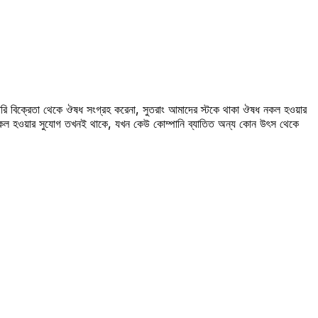
রি বিক্রেতা থেকে ঔষধ সংগ্রহ করেনা, সুতরাং আমাদের স্টকে থাকা ঔষধ নকল হওয়ার
 নকল হওয়ার সুযোগ তখনই থাকে, যখন কেউ কোম্পানি ব্যাতিত অন্য কোন উৎস থেকে