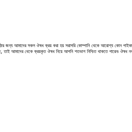
উঠার জন্য আমাদের সকল ঔষধ ক্রয় করা হয় সরাসরি কোম্পানি থেকে আরোগ্য কোন পাইকা
সছে, তাই আমাদের থেকে ক্রয়কৃত ঔষধ নিয়ে আপনি শতভাগ নিশ্চিত থাকতে পারেন৷ ঔষধ