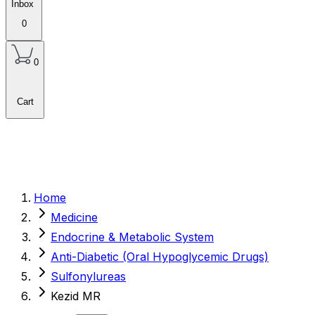
Inbox
0
0
Cart
Home
Medicine
Endocrine & Metabolic System
Anti-Diabetic (Oral Hypoglycemic Drugs)
Sulfonylureas
Kezid MR