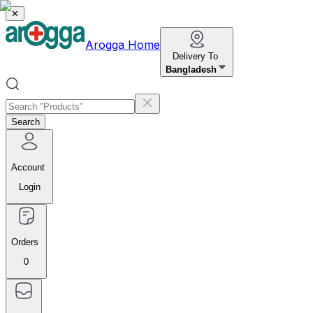
✕
Arogga Home
Delivery To
Bangladesh
Search
Account
Login
Orders
0